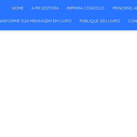
HOME
A RR EDITORA
IMPRIMA CONOSCO
PRINCIPAIS 
ANSFORME SUA MENSAGEM EM LIVRO
PUBLIQUE SEU LIVRO
CON