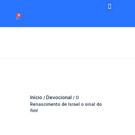
0
A RR EDITORA
IMPRIMA CONOSCO
PRINCIPAIS AUTORES
TRANSFORME SUA MENSAGEM EM LIVRO
PUBLIQUE SEU LIVRO
TRADUZA SEU LIVRO
Início
Devocional
/
/ O
Renascimento de Israel o sinal do
fim!