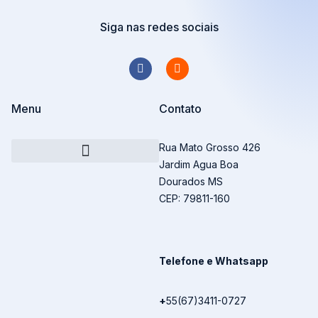
Siga nas redes sociais
Menu
Contato
Rua Mato Grosso 426
Jardim Agua Boa
Transforme sua mensagem em Livro
Dourados MS
CEP: 79811-160
Telefone e Whatsapp
+
55(67)3411-0727