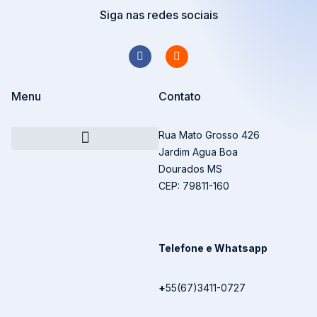
Siga nas redes sociais
Menu
Contato
Rua Mato Grosso 426
Jardim Agua Boa
Transforme sua mensagem em Livro
Dourados MS
CEP: 79811-160
Telefone e Whatsapp
+
55(67)3411-0727